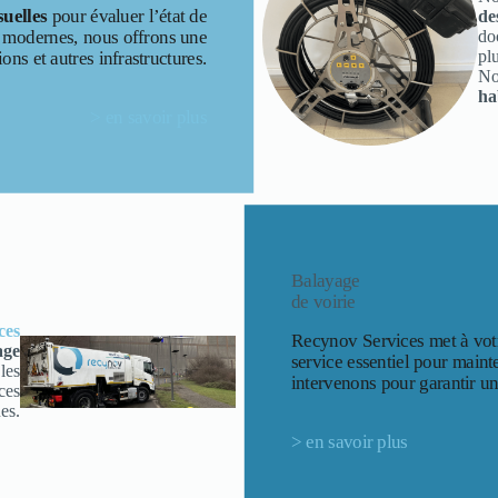
suelles
pour évaluer l’état de
de
do
 modernes, nous offrons une
pl
ons et autres infrastructures.
No
ha
> en savoir plus
Balayage
de voirie
ces
Recynov Services met à votr
age
service essentiel pour mainte
les
intervenons pour garantir u
aces
es.
> en savoir plus