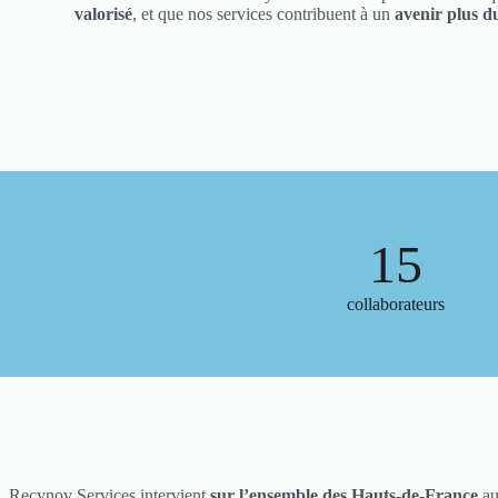
valorisé
, et que nos services contribuent à un
avenir plus d
15
collaborateurs
Recynov Services intervient
sur l’ensemble des Hauts-de-France
au