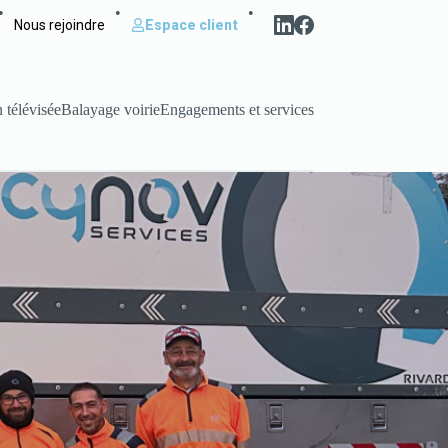
•
•
•
Nous rejoindre
Espace client
 télévisée
Balayage voirie
Engagements et services