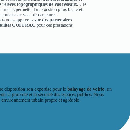
s relevés topographiques de vos réseaux.
Ces
cuments permettent une gestion pllus facile et
us précise de vos infrastructures.
us nous appuyons
sur des partenaires
bilités COFFRAC
pour ces prestations.
e disposition son expertise pour le
balayage de voirie
, un
nir la propreté et la sécurité des espaces publics. Nous
n environnement urbain propre et agréable.