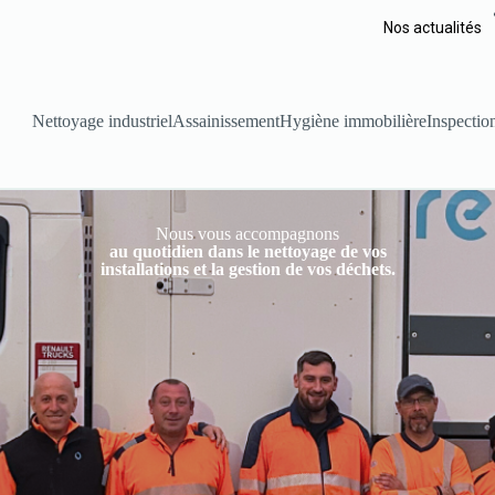
Nos actualités
Nettoyage industriel
Assainissement
Hygiène immobilière
Inspection
Nous vous accompagnons
au quotidien dans le nettoyage de vos
installations et la gestion de vos déchets.