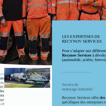
LES EXPERTISES DE
RECYNOV SERVICES
Pour s’adapter aux différents
Recynov Services
à dévelop
(automobile, aciérie, ferrovi
ces
its
on,
Service de
ité.
nettoyage industriel
r
les
aux
Recynov Services offre
des
age
spécifiques des entreprises e
 et