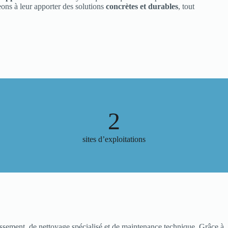
eons à leur apporter des solutions
concrètes et durables
, tout
2
sites d’exploitations
issement, de nettoyage spécialisé et de maintenance technique. Grâce à