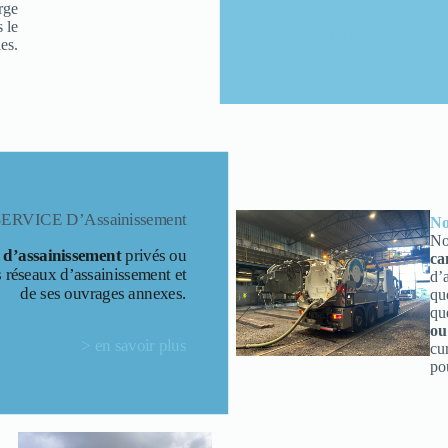
rge
s le
> en savoir plus
es.
SERVICE D’Assainissement
No
No
x d’assainissement
privés ou
ca
s réseaux d’assainissement et
d’
de ses ouvrages annexes.
qu
q
ou
> en savoir plus
cu
po