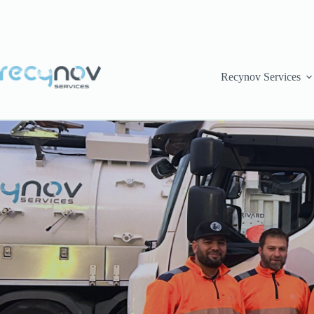
Passer
au
contenu
Recynov Services