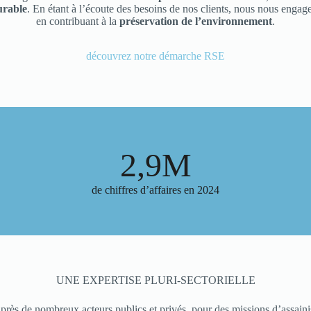
urable
. En étant à l’écoute des besoins de nos clients, nous nous engag
en contribuant à la
préservation de l’environnement
.
découvrez notre démarche RSE
2,9M
de chiffres d’affaires en 2024
UNE EXPERTISE PLURI-SECTORIELLE
près de nombreux acteurs publics et privés, pour des missions d’assain