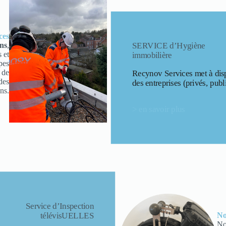
ces
ns
,
SERVICE d’Hygiène
 et
immobilière
pes
 de
Recynov Services met à disp
des
des entreprises (privés, publ
ons.
> en savoir plus
Service d’Inspection
télévisUELLES
No
No